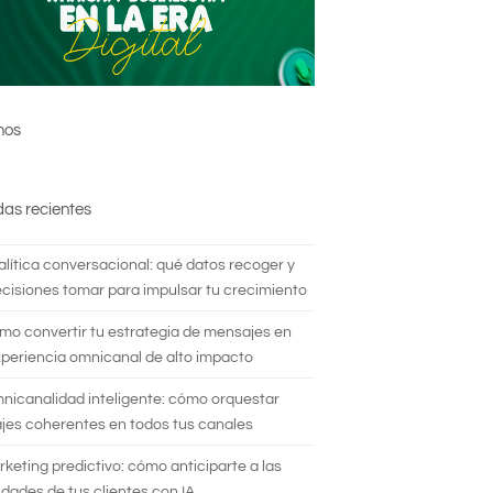
nos
das recientes
alítica conversacional: qué datos recoger y
cisiones tomar para impulsar tu crecimiento
mo convertir tu estrategia de mensajes en
periencia omnicanal de alto impacto
nicanalidad inteligente: cómo orquestar
es coherentes en todos tus canales
rketing predictivo: cómo anticiparte a las
dades de tus clientes con IA