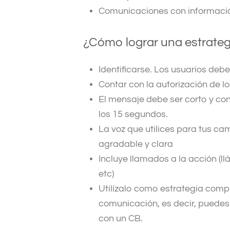
Comunicaciones con información
¿Cómo lograr una estrateg
Identificarse.
Los usuarios debe
Contar con la autorización
de l
El mensaje debe ser corto y co
los 15 segundos.
La voz que utilices para tus ca
agradable y clara
I
ncluye llamados a la acción
(l
etc)
Utilízalo como estrategia comp
comunicación, es decir,
puedes 
con un CB
.