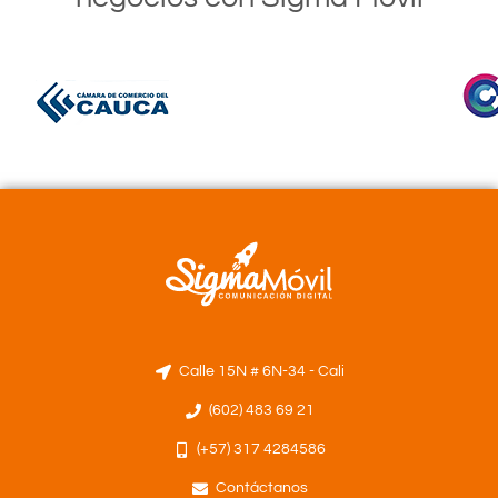
Calle 15N # 6N-34 - Cali
(602) 483 69 21
(+57) 317 4284586
Contáctanos