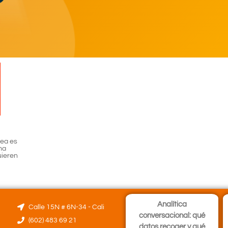
nea es
ma
uieren
Analítica
Calle 15N # 6N-34 - Cali
conversacional: qué
(602) 483 69 21
datos recoger y qué