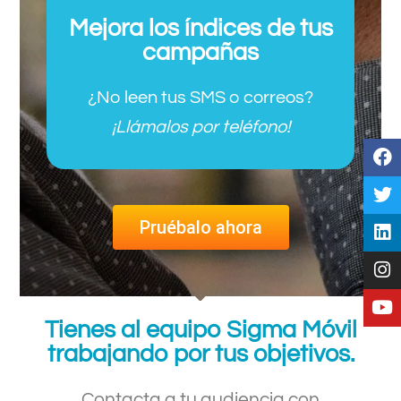
Mejora los índices de tus
campañas
¿No leen tus SMS o correos?
¡Llámalos por teléfono!
Pruébalo ahora
Tienes al equipo Sigma Móvil
trabajando por tus objetivos.
Contacta a tu audiencia con