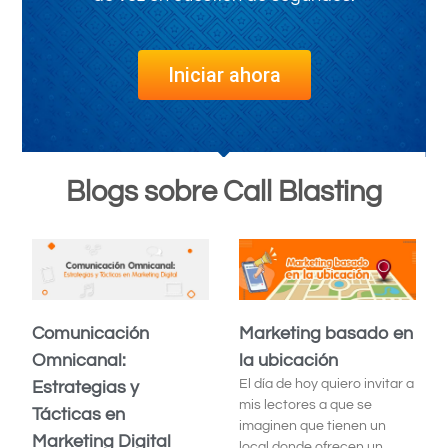
Iniciar ahora
Blogs sobre Call Blasting
Comunicación
Marketing basado en
Omnicanal:
la ubicación
El día de hoy quiero invitar a
Estrategias y
mis lectores a que se
Tácticas en
imaginen que tienen un
Marketing Digital
local donde ofrecen un