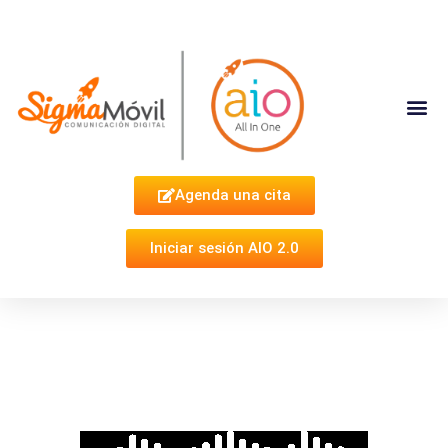
Complementa Tu Estrategia
Agenda una cita
Iniciar sesión AIO 2.0
¿Contestas el teléfono y suena
un mensaje pregrabado?