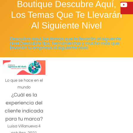
Boutique Descubre Aquí,
Los Temas Que Te Llevarán
Al Siguiente Nivel
Descubre aquí, los temas que te llevarán al siguiente
nivel Descubre tips, herramientas y mucho más que
llevarán tu empresa al siguiente nivel.
Lo que se hace en el
mundo
¿Cuál es la
experiencia del
cliente indicada
para tu marca?
Luisa Villanueva
4