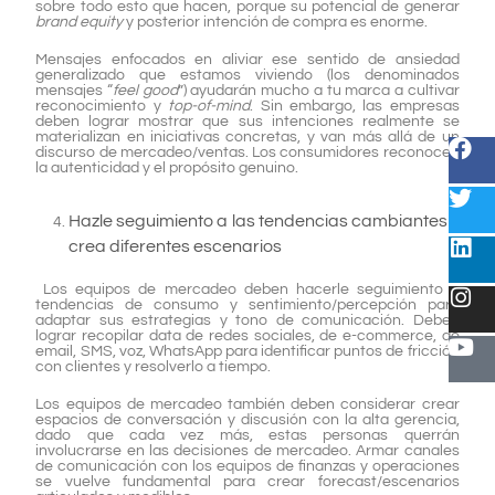
sobre todo esto que hacen, porque su potencial de generar
brand equity
y posterior intención de compra es enorme.
Mensajes enfocados en aliviar ese sentido de ansiedad
generalizado que estamos viviendo (los denominados
mensajes “
feel good
”) ayudarán mucho a tu marca a cultivar
reconocimiento y
top-of-mind
. Sin embargo, las empresas
deben lograr mostrar que sus intenciones realmente se
materializan en iniciativas concretas, y van más allá de un
discurso de mercadeo/ventas. Los consumidores reconocen
la autenticidad y el propósito genuino.
Hazle seguimiento a las tendencias cambiantes y
crea diferentes escenarios
Los equipos de mercadeo deben hacerle seguimiento a
tendencias de consumo y sentimiento/percepción para
adaptar sus estrategias y tono de comunicación. Deben
lograr recopilar data de redes sociales, de e-commerce, de
email, SMS, voz, WhatsApp para identificar puntos de fricción
con clientes y resolverlo a tiempo.
Los equipos de mercadeo también deben considerar crear
espacios de conversación y discusión con la alta gerencia,
dado que cada vez más, estas personas querrán
involucrarse en las decisiones de mercadeo. Armar canales
de comunicación con los equipos de finanzas y operaciones
se vuelve fundamental para crear forecast/escenarios