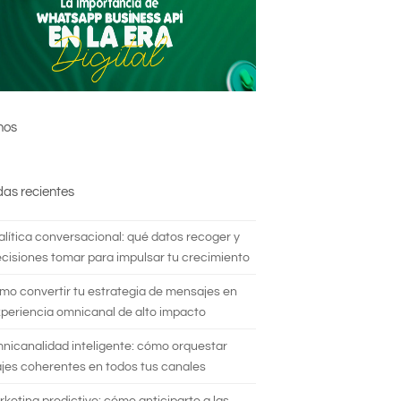
nos
das recientes
alítica conversacional: qué datos recoger y
cisiones tomar para impulsar tu crecimiento
mo convertir tu estrategia de mensajes en
periencia omnicanal de alto impacto
nicanalidad inteligente: cómo orquestar
es coherentes en todos tus canales
rketing predictivo: cómo anticiparte a las