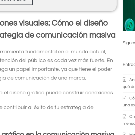
nes visuales: Cómo el diseño
rategia de comunicación masiva
Sígue
rramienta fundamental en el mundo actual,
tención del público es cada vez más fuerte. En
Entra
uega un papel importante, ya que tiene el poder
tegia de comunicación de una marca.
An
qué de
 el diseño gráfico puede construir conexiones
Có
una ex
ontribuir al éxito de tu estrategia de
Om
mensaj
o gráfico en la comunicación masiva
Ma