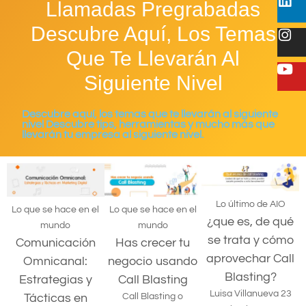
Llamadas Pregrabadas
Descubre Aquí, Los Temas
Que Te Llevarán Al
Siguiente Nivel
Descubre aquí, los temas que te llevarán al siguiente
nivel Descubre tips, herramientas y mucho más que
llevarán tu empresa al siguiente nivel.
Lo último de AIO
Lo que se hace en el
Lo que se hace en el
¿que es, de qué
mundo
mundo
se trata y cómo
Comunicación
Has crecer tu
aprovechar Call
Omnicanal:
negocio usando
Blasting?
Estrategias y
Call Blasting
Luisa Villanueva
23
Tácticas en
Call Blasting o