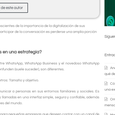
s de este autor
cientes de la importancia de la digitalización de sus
participar de la conversación es perderse una amplia porción
Sígue
s en una estrategia?
Entra
ntre WhatsApp, WhatsApp Business y el novedoso WhatsApp
An
nfunden (suele suceder), son diferentes.
qué de
tros: Tamaño y objetivo.
Có
una ex
unicar a personas en sus entornos familiares y sociales. Es
 llamadas en una interfaz simple, segura y confiable, además
Om
tes del mundo.
mensaj
o para pequeñas empresas que deseen contar con un canal de
Ma