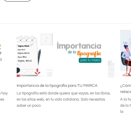
Importancia de la tipografía para TU MARCA
¿Cómo
relac
o hay
La tipografía está donde quiera que vayas, en los libros,
 es
en los sitios web, en tu vida cotidiana. Solo necesitas
A la h
saber un poco
de la 
la