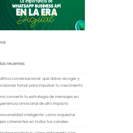
nos
das recientes
alítica conversacional: qué datos recoger y
cisiones tomar para impulsar tu crecimiento
mo convertir tu estrategia de mensajes en
periencia omnicanal de alto impacto
nicanalidad inteligente: cómo orquestar
es coherentes en todos tus canales
rketing predictivo: cómo anticiparte a las