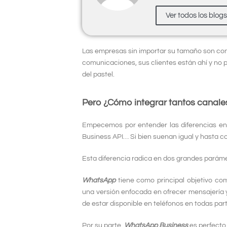
Ver todos los blog
Las empresas sin importar su tamaño son cons
comunicaciones, sus clientes están ahí y no 
del pastel.
Pero ¿Cómo integrar tantos canale
Empecemos por entender las diferencias e
Business API… Si bien suenan igual y hasta co
Esta diferencia radica en dos grandes paráme
WhatsApp
tiene como principal objetivo com
una versión enfocada en ofrecer mensajería y
de estar disponible en teléfonos en todas par
Por su parte,
WhatsApp Business
es perfect