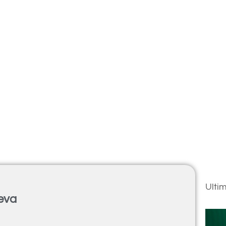
Ulti
ueva