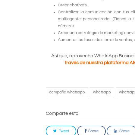
Crear chatbots.
Centralizar la comunicación con tus c
multiagente personalizada. (Tienes 
número)
Crear una estrategia de marketing conv
Aumentar las tasas de cierre de ventas, 
Así que, aprovecha WhatsApp Business
través de nuestra plataforma AIO
campaña whatsapp
whatsapp
whatsapp
Comparte esto
Tweet
Share
Share