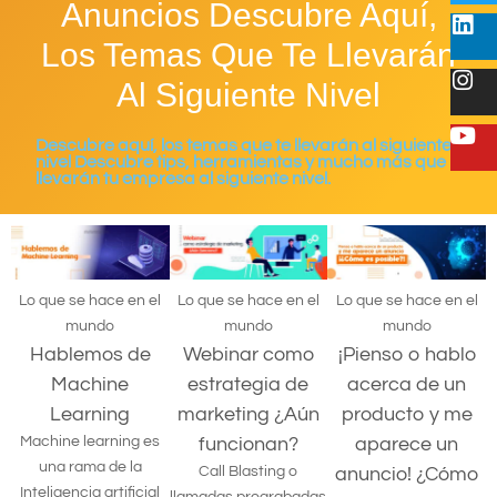
Anuncios Descubre Aquí,
Los Temas Que Te Llevarán
Al Siguiente Nivel
Descubre aquí, los temas que te llevarán al siguiente
nivel Descubre tips, herramientas y mucho más que
llevarán tu empresa al siguiente nivel.
Lo que se hace en el
Lo que se hace en el
Lo que se hace en el
mundo
mundo
mundo
Hablemos de
Webinar como
¡Pienso o hablo
Machine
estrategia de
acerca de un
Learning
marketing ¿Aún
producto y me
Machine learning es
funcionan?
aparece un
una rama de la
Call Blasting o
anuncio! ¿Cómo
Inteligencia artificial