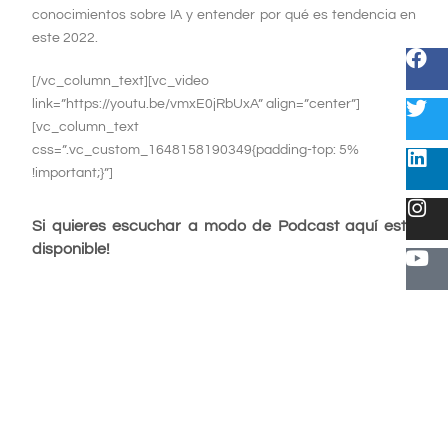
conocimientos sobre IA y entender por qué es tendencia en
este 2022.
[/vc_column_text][vc_video
link=”https://youtu.be/vmxE0jRbUxA” align=”center”]
[vc_column_text
css=”.vc_custom_1648158190349{padding-top: 5%
!important;}”]
Si quieres escuchar a modo de Podcast aquí está
disponible!