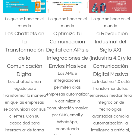
Lo que se hace en el
Lo que se hace en el
Lo que se hace en el
mundo
mundo
mundo
Los Chatbots en
Optimiza tu
La Revolución
la
Comunicación
Industrial del
Transformación
Digital con APIs e
Siglo XXI
de la
Integraciones de
(Industria 4.0) y la
Comunicación
Envíos Masivos
Comunicación
Digital
Las APIs e
Digital Masiva
integraciones
Los chatbots han
La Industria 4.0 está
permiten a las
llegado para
transformando las
empresas automatizar
transformar la manera
empresas mediante la
y optimizar la
en que las empresas
integración de
comunicación masiva
se comunican con sus
tecnologías
por SMS, email y
clientes. Con su
avanzadas como la
WhatsApp,
capacidad para
automatización, la
conectando
interactuar de forma
inteligencia artificial,