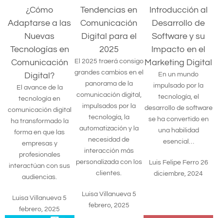
¿Cómo
Tendencias en
Introducción al
Adaptarse a las
Comunicación
Desarrollo de
Nuevas
Digital para el
Software y su
Tecnologías en
2025
Impacto en el
Comunicación
El 2025 traerá consigo
Marketing Digital
grandes cambios en el
Digital?
En un mundo
panorama de la
impulsado por la
El avance de la
comunicación digital,
tecnología, el
tecnología en
impulsados por la
desarrollo de software
comunicación digital
tecnología, la
se ha convertido en
ha transformado la
automatización y la
una habilidad
forma en que las
necesidad de
esencial…
empresas y
interacción más
profesionales
personalizada con los
Luis Felipe Ferro
26
interactúan con sus
clientes.
diciembre, 2024
audiencias.
Luisa Villanueva
5
Luisa Villanueva
5
febrero, 2025
febrero, 2025