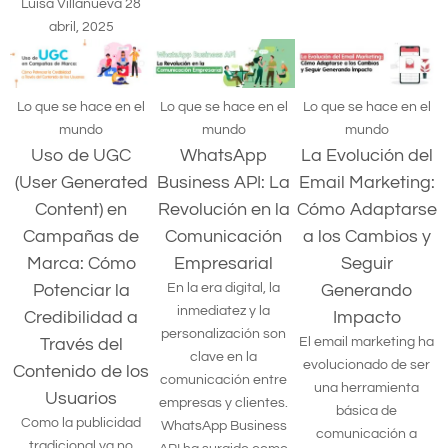
Luisa Villanueva
28
abril, 2025
Lo que se hace en el
Lo que se hace en el
Lo que se hace en el
mundo
mundo
mundo
Uso de UGC
WhatsApp
La Evolución del
(User Generated
Business API: La
Email Marketing:
Content) en
Revolución en la
Cómo Adaptarse
Campañas de
Comunicación
a los Cambios y
Marca: Cómo
Empresarial
Seguir
Potenciar la
En la era digital, la
Generando
inmediatez y la
Credibilidad a
Impacto
personalización son
Través del
El email marketing ha
clave en la
evolucionado de ser
Contenido de los
comunicación entre
una herramienta
Usuarios
empresas y clientes.
básica de
Como la publicidad
WhatsApp Business
comunicación a
tradicional ya no