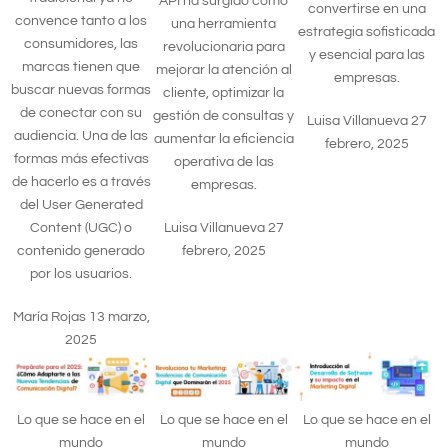
API ha surgido como
convertirse en una
convence tanto a los
una herramienta
estrategia sofisticada
consumidores, las
revolucionaria para
y esencial para las
marcas tienen que
mejorar la atención al
empresas.
buscar nuevas formas
cliente, optimizar la
de conectar con su
gestión de consultas y
Luisa Villanueva
27
audiencia. Una de las
aumentar la eficiencia
febrero, 2025
formas más efectivas
operativa de las
de hacerlo es a través
empresas.
del User Generated
Content (UGC) o
Luisa Villanueva
27
contenido generado
febrero, 2025
por los usuarios.
María Rojas
13 marzo,
2025
Lo que se hace en el
Lo que se hace en el
Lo que se hace en el
mundo
mundo
mundo