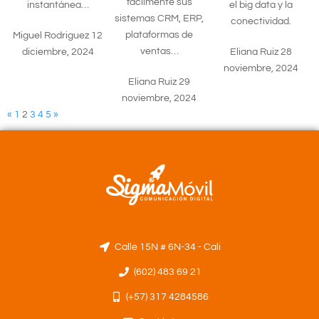
fácilmente sus
instantánea…
el big data y la
sistemas CRM, ERP,
conectividad.
plataformas de
Miguel Rodriguez
12
ventas…
diciembre, 2024
Eliana Ruiz
28
noviembre, 2024
Eliana Ruiz
29
noviembre, 2024
«
1
2
3
4
5
»
Calle 15N # 6N-34 - Cali
(602) 483 69 21
(+57) 317 4284586