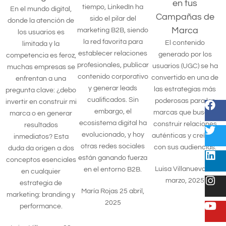
en tus
tiempo, LinkedIn ha
En el mundo digital,
Campañas de
sido el pilar del
donde la atención de
Marca
marketing B2B, siendo
los usuarios es
la red favorita para
El contenido
limitada y la
establecer relaciones
generado por los
competencia es feroz,
profesionales, publicar
usuarios (UGC) se ha
muchas empresas se
contenido corporativo
convertido en una de
enfrentan a una
y generar leads
las estrategias más
pregunta clave: ¿debo
cualificados. Sin
poderosas para las
invertir en construir mi
embargo, el
marcas que buscan
marca o en generar
ecosistema digital ha
construir relaciones
resultados
evolucionado, y hoy
auténticas y creíbles
inmediatos? Esta
otras redes sociales
con sus audiencias.
duda da origen a dos
están ganando fuerza
conceptos esenciales
Luisa Villanueva
19
en el entorno B2B.
en cualquier
marzo, 2025
estrategia de
María Rojas
25 abril,
marketing: branding y
2025
performance.