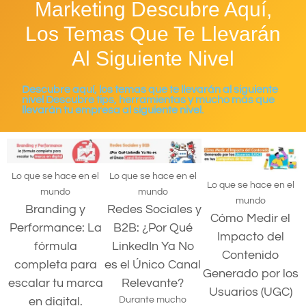
Marketing Descubre Aquí,
Los Temas Que Te Llevarán
Al Siguiente Nivel
Descubre aquí, los temas que te llevarán al siguiente
nivel Descubre tips, herramientas y mucho más que
llevarán tu empresa al siguiente nivel.
Lo que se hace en el
Lo que se hace en el
Lo que se hace en el
mundo
mundo
mundo
Branding y
Redes Sociales y
Cómo Medir el
Performance: La
B2B: ¿Por Qué
Impacto del
fórmula
LinkedIn Ya No
Contenido
completa para
es el Único Canal
Generado por los
escalar tu marca
Relevante?
Usuarios (UGC)
en digital.
Durante mucho