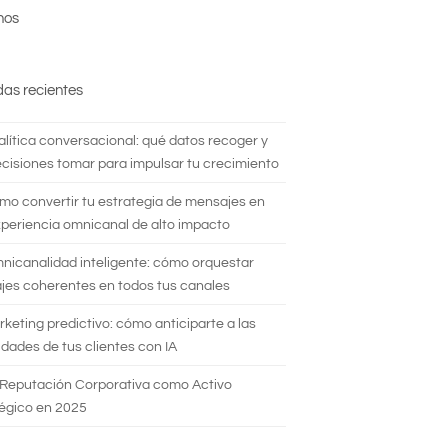
nos
das recientes
alítica conversacional: qué datos recoger y
cisiones tomar para impulsar tu crecimiento
mo convertir tu estrategia de mensajes en
periencia omnicanal de alto impacto
nicanalidad inteligente: cómo orquestar
es coherentes en todos tus canales
rketing predictivo: cómo anticiparte a las
dades de tus clientes con IA
 Reputación Corporativa como Activo
égico en 2025