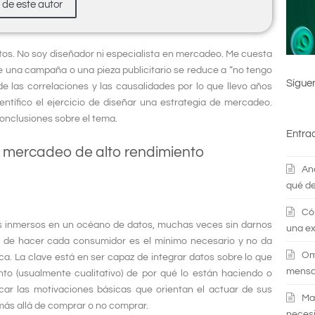
s de este autor
tos. No soy diseñador ni especialista en mercadeo. Me cuesta
e una campaña o una pieza publicitario se reduce a “no tengo
Sígue
de las correlaciones y las causalidades por lo que llevo años
ífico el ejercicio de diseñar una estrategia de mercadeo.
conclusiones sobre el tema.
Entra
l mercadeo de alto rendimiento
An
qué de
Có
 inmersos en un océano de datos, muchas veces sin darnos
una ex
a de hacer cada consumidor es el mínimo necesario y no da
Om
a. La clave está en ser capaz de integrar datos sobre lo que
mensaj
o (usualmente cualitativo) de por qué lo están haciendo o
ficar las motivaciones básicas que orientan el actuar de sus
Ma
más allá de comprar o no comprar.
necesi