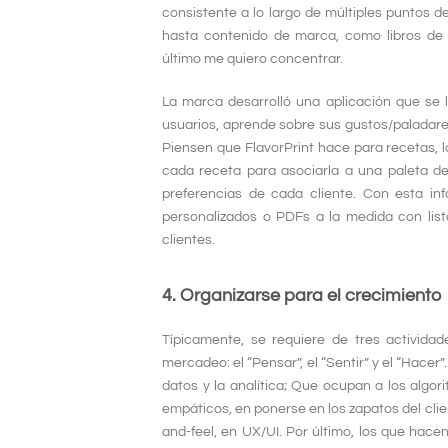
consistente a lo largo de múltiples puntos d
hasta contenido de marca, como libros de re
último me quiero concentrar.
La marca desarrolló una aplicación que se l
usuarios, aprende sobre sus gustos/paladare
Piensen que FlavorPrint hace para recetas, lo
cada receta para asociarla a una paleta de
preferencias de cada cliente. Con esta inf
personalizados o PDFs a la medida con lis
clientes.
4. Organizarse para el crecimiento
Típicamente, se requiere de tres activida
mercadeo: el “Pensar”, el “Sentir” y el “Hace
datos y la analítica; Que ocupan a los algor
empáticos, en ponerse en los zapatos del clien
and-feel, en UX/UI. Por último, los que hacen