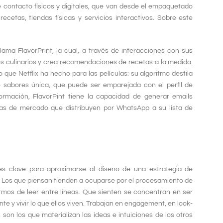
e contacto físicos y digitales, que van desde el empaquetado
cetas, tiendas físicas y servicios interactivos. Sobre este
lama FlavorPrint, la cual, a través de interacciones con sus
s culinarios y crea recomendaciones de recetas a la medida.
 que Netflix ha hecho para las películas: su algoritmo destila
 sabores única, que puede ser emparejada con el perfil de
ormación, FlavorPint tiene la capacidad de generar emails
tas de mercado que distribuyen por WhatsApp a su lista de
des clave para aproximarse al diseño de una estrategia de
r”. Los que piensan tienden a ocuparse por el procesamiento de
itmos de leer entre líneas. Que sienten se concentran en ser
te y vivir lo que ellos viven. Trabajan en engagement, en look-
 son los que materializan las ideas e intuiciones de los otros