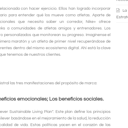
elacionada con hacer ejercicio. Ellos han logrado incorporar
La
ario para entender qué los mueve como atletas. Aparte de
Estrat
icionales que necesita saber un corredor, Nike+ ofrece
links a comunidades de atletas amigos y entrenadores. Los
o personalizados que monitorean su progreso. Imagínense el
rimera maratón y un atleta de primer nivel recuperándose de
rentes dentro del mismo ecosistema digital. Ahí está la clave
 que tenemos de nuestros clientes.
tral las tres manifestaciones del propósito de marca:
neficios emocionales;
Los beneficios sociales.
er Sustainable Living Plan”. Este plan define los principios
ilever basándose en el mejoramiento de la salud, la reducción
alidad de vida. Estas políticas yacen en el corazón de las