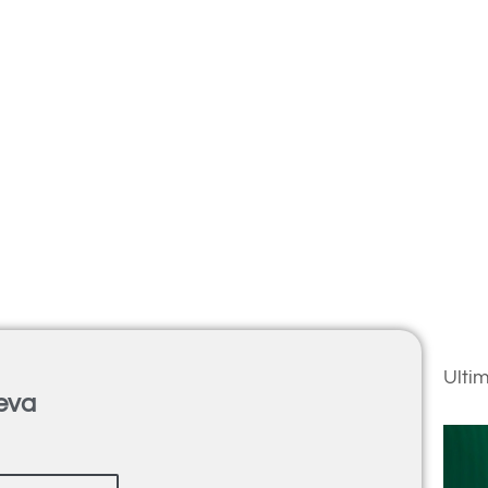
Ulti
ueva