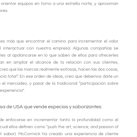
orientar equipos en torno a una estrella norte, y aproximan
ores.
 es más que encontrar el camino para incrementar el valor
al interactuar con nuestra empresa. Algunas compañías se
tes al apalancarse en lo que saben de ellos para ofrecerles
an en ampliar el alcance de la relación con sus clientes,
creo que las marcas realmente exitosas, hacen las dos cosas,
cia total”.
En ese orden de ideas, creo que debemos darle un
el mercadeo, y pasar de la tradicional “participación sobre
 experiencia”.
esa de USA que vende especias y saborizantes:
 de enfocarse en
incrementar tanto la profundidad
como
el
cual ellos definen como “push the art, science, and passion of
or el sabor). McCormick ha creado una experiencia de cliente