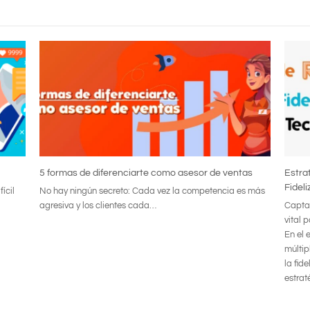
5 formas de diferenciarte como asesor de ventas
Estra
Fidel
ícil
No hay ningún secreto: Cada vez la competencia es más
agresiva y los clientes cada…
Captar
vital 
En el 
múltip
la fid
estrat