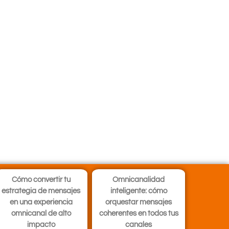
Cómo convertir tu
Omnicanalidad
estrategia de mensajes
inteligente: cómo
en una experiencia
orquestar mensajes
omnicanal de alto
coherentes en todos tus
impacto
canales