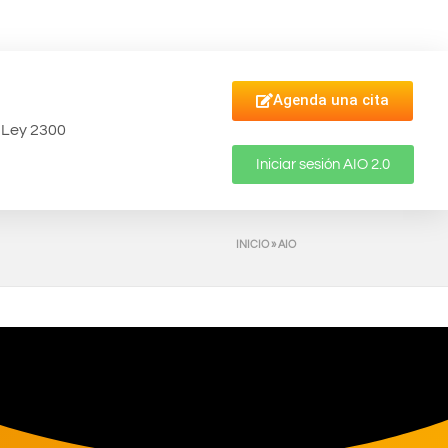
Agenda una cita
Ley 2300
Iniciar sesión AIO 2.0
INICIO
»
AIO