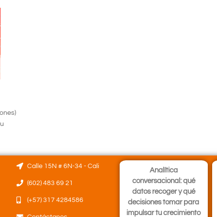
lones)
tu
Calle 15N # 6N-34 - Cali
Analítica
conversacional: qué
(602) 483 69 21
datos recoger y qué
(+57) 317 4284586
decisiones tomar para
impulsar tu crecimiento
Contáctanos