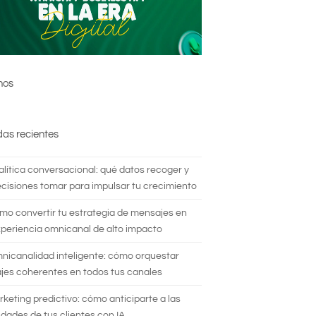
nos
das recientes
alítica conversacional: qué datos recoger y
cisiones tomar para impulsar tu crecimiento
mo convertir tu estrategia de mensajes en
periencia omnicanal de alto impacto
nicanalidad inteligente: cómo orquestar
es coherentes en todos tus canales
rketing predictivo: cómo anticiparte a las
dades de tus clientes con IA