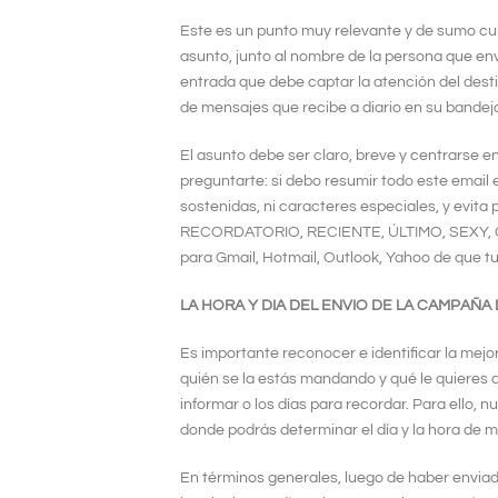
Este es un punto muy relevante y de sumo cu
asunto, junto al nombre de la persona que envía
entrada que debe captar la atención del desti
de mensajes que recibe a diario en su bandej
El asunto debe ser claro, breve y centrarse e
preguntarte: si debo resumir todo este email 
sostenidas, ni caracteres especiales, y evi
RECORDATORIO, RECIENTE, ÚLTIMO, SEXY, CL
para Gmail, Hotmail, Outlook, Yahoo de que t
LA HORA Y DIA DEL ENVIO DE LA CAMPAÑA 
Es importante reconocer e identificar la mejo
quién se la estás mandando y qué le quieres d
informar o los días para recordar. Para ello,
donde podrás determinar el día y la hora de 
En términos generales, luego de haber enviad