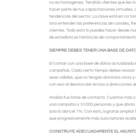
no es homogeneo. Tendrás clientes que les i
hacer parte de tus capacitaciones virtuales,
tendencias del sector. La clave está en no to
sino entender las preferencias de canales, fr
clientes. Todo esto lo puedes hacer desde nu
de estadísticas históricas de comportamiento 
SIEMPRE DEBES TENER UNA BASE DE DAT
El contar con una base de datos actualizada 
campañas. Cada cierto tiempo debes revisar q
sean válidas, que no tengan dominios raros y
con eso al desvincular envíos a direcciones 
Analiza tus listas de contacto. Cuantos más c
una campaña a 10.000 personas y que abran e
solo lo abra el 1%. Con esto, lograrás amplia
que progresivamente más suscriptores acaben
CONSTRUYE ADECUADAMENTE EL ASUNTO 