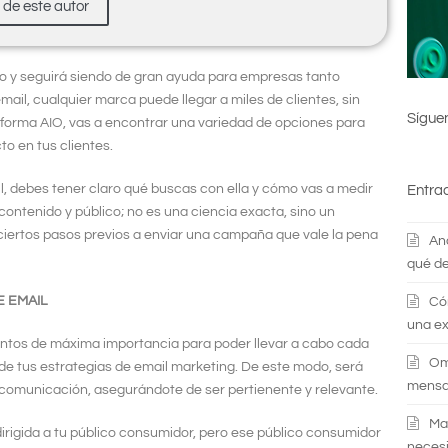
s de este autor
do y seguirá siendo de gran ayuda para empresas tanto
ail, cualquier marca puede llegar a miles de clientes, sin
Sígue
aforma AIO, vas a encontrar una variedad de opciones para
o en tus clientes.
l, debes tener claro qué buscas con ella y cómo vas a medir
Entra
ontenido y público; no es una ciencia exacta, sino un
 ciertos pasos previos a enviar una campaña que vale la pena
An
qué de
E EMAIL
Có
una ex
s puntos de máxima importancia para poder llevar a cabo cada
Om
 de tus estrategias de email marketing. De este modo, será
mensaj
 comunicación, asegurándote de ser pertienente y relevante.
Ma
irigida a tu público consumidor, pero ese público consumidor
necesi