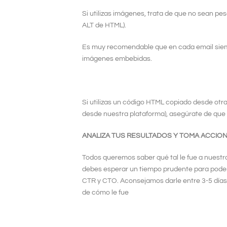
Si utilizas imágenes, trata de que no sean pes
ALT de HTML).
Es muy recomendable que en cada email siem
imágenes embebidas.
Si utilizas un código HTML copiado desde ot
desde nuestra plataforma), asegúrate de que e
ANALIZA TUS RESULTADOS Y TOMA ACCIO
Todos queremos saber qué tal le fue a nuestr
debes esperar un tiempo prudente para poder e
CTR y CTO. Aconsejamos darle entre 3-5 día
de cómo le fue