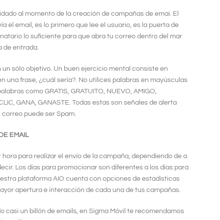
idado al momento de la creación de campañas de emai. El
 el email, es lo primero que lee el usuario, es la puerta de
natario lo suficiente para que abra tu correo dentro del mar
a de entrada.
n un sólo objetivo. Un buen ejercicio mental consiste en
en una frase, ¿cuál sería?. No utilices palabras en mayúsculas
ta palabras como GRATIS, GRATUITO, NUEVO, AMIGO,
IC, GANA, GANASTE. Todas estas son señales de alerta
u correo puede ser Spam.
DE EMAIL
r hora para realizar el envío de la campaña, dependiendo de a
ecir. Los días para promocionar son diferentes a los días para
 nuestra plataforma AIO cuenta con opciones de estadísticas
mayor apertura e interacción de cada una de tus campañas.
o casi un billón de emails, en Sigma Móvil te recomendamos