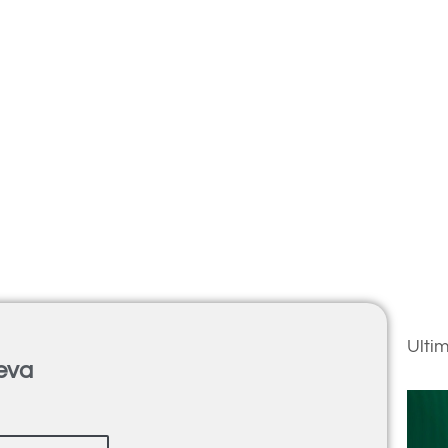
Ulti
ueva