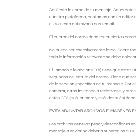
Aquí está la carne de tu mensaje. Acuérdate d
nuestra plataforma, contamos con un editor d
el cual está optimizado para email.
El cuerpo del correo debe tener ciertas caract
No puede ser excesivamente largo. Sobre todo
toda la información relevante se debe colocar 
El llamado a la acción (CTA) tiene que estar MU
segundos de lectura del correo. Tiene que se
de la sección específica de tu mensaje. Por 
comprar, otros invitando a registrarse, y otro
estos CTA (cuál primero y cuál después) depend
EVITA ADJUNTAR ARCHIVOS E IMÁGENES 
Los archivos generan peso y desconfianza en l
mensaje a enviar no debería superar los 50 K