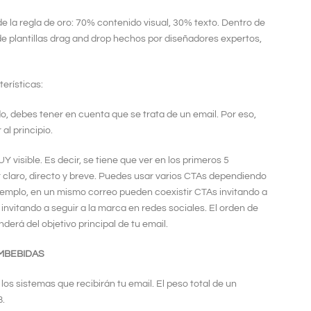
e la regla de oro: 70% contenido visual, 30% texto. Dentro de
e plantillas drag and drop hechos por diseñadores expertos,
erísticas:
, debes tener en cuenta que se trata de un email. Por eso,
al principio.
Y visible. Es decir, se tiene que ver en los primeros 5
r claro, directo y breve. Puedes usar varios CTAs dependiendo
ejemplo, en un mismo correo pueden coexistir CTAs invitando a
s invitando a seguir a la marca en redes sociales. El orden de
erá del objetivo principal de tu email.
EMBEBIDAS
os sistemas que recibirán tu email. El peso total de un
B.