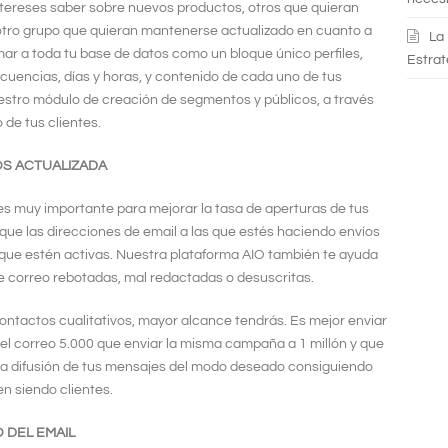
ntereses saber sobre nuevos productos, otros que quieran
 otro grupo que quieran mantenerse actualizado en cuanto a
La
mar a toda tu base de datos como un bloque único perfiles,
Estrat
ecuencias, días y horas, y contenido de cada uno de tus
estro módulo de creación de segmentos y públicos, a través
de tus clientes.
OS ACTUALIZADA
es muy importante para mejorar la tasa de aperturas de tus
ue las direcciones de email a las que estés haciendo envíos
 que estén activas. Nuestra plataforma AIO también te ayuda
de correo rebotadas, mal redactadas o desuscritas.
ontactos cualitativos, mayor alcance tendrás. Es mejor enviar
l correo 5.000 que enviar la misma campaña a 1 millón y que
r la difusión de tus mensajes del modo deseado consiguiendo
 siendo clientes.
DEL EMAIL